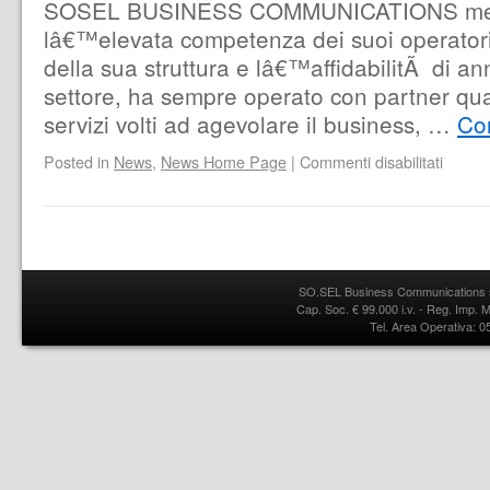
SOSEL BUSINESS COMMUNICATIONS met
lâ€™elevata competenza dei suoi operatori,
della sua struttura e lâ€™affidabilitÃ di an
settore, ha sempre operato con partner qualif
servizi volti ad agevolare il business, …
Co
Posted in
News
,
News Home Page
|
Commenti disabilitati
SO.SEL Business Communications s.
Cap. Soc. € 99.000 i.v. - Reg. Imp.
Tel. Area Operativa: 