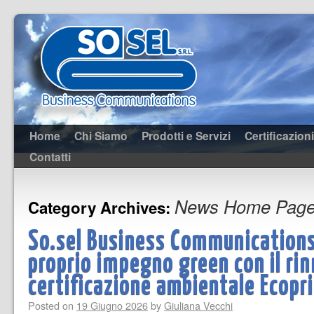
Home
Chi Siamo
Prodotti e Servizi
Certificazioni
Contatti
News Home Pag
Category Archives:
So.sel Business Communications
proprio impegno green con il rin
certificazione ambientale Ecopr
Posted on
19 Giugno 2026
by
Giuliana Vecchi