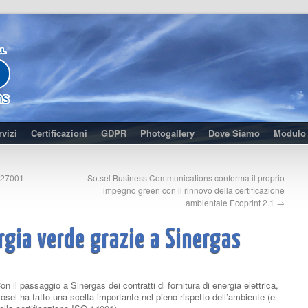
rvizi
Certificazioni
GDPR
Photogallery
Dove Siamo
Modulo 
O 27001
So.sel Business Communications conferma il proprio
impegno green con il rinnovo della certificazione
ambientale Ecoprint 2.1
→
rgia verde grazie a Sinergas
on il passaggio a Sinergas dei contratti di fornitura di energia elettrica,
osel ha fatto una scelta importante nel pieno rispetto dell’ambiente (e