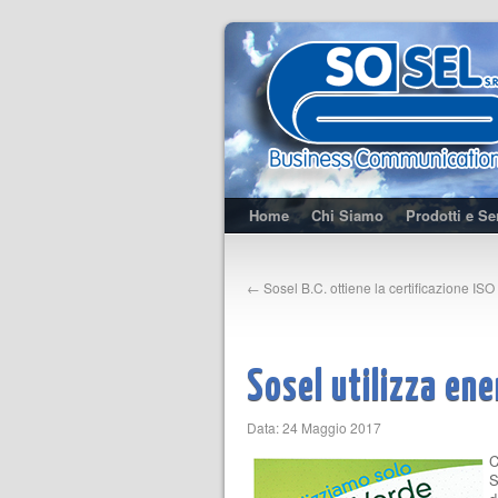
Home
Chi Siamo
Prodotti e Se
←
Sosel B.C. ottiene la certificazione IS
Sosel utilizza ene
Data: 24 Maggio 2017
C
S