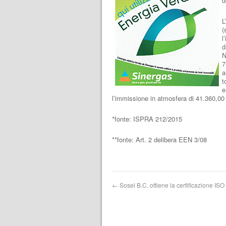
d
L
(
l
d
N
7
a
t
e
l’immissione in atmosfera di 41.360,00 t
*fonte: ISPRA 212/2015
**fonte: Art. 2 delibera EEN 3/08
←
Sosel B.C. ottiene la certificazione IS