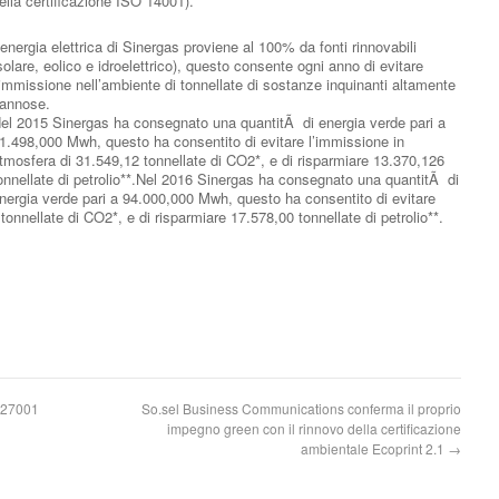
ella certificazione ISO 14001).
’energia elettrica di Sinergas proviene al 100% da fonti rinnovabili
solare, eolico e idroelettrico), questo consente ogni anno di evitare
’immissione nell’ambiente di tonnellate di sostanze inquinanti altamente
annose.
el 2015 Sinergas ha consegnato una quantitÃ di energia verde pari a
1.498,000 Mwh, questo ha consentito di evitare l’immissione in
tmosfera di 31.549,12 tonnellate di CO2*, e di risparmiare 13.370,126
onnellate di petrolio**.Nel 2016 Sinergas ha consegnato una quantitÃ di
nergia verde pari a 94.000,000 Mwh, questo ha consentito di evitare
onnellate di CO2*, e di risparmiare 17.578,00 tonnellate di petrolio**.
O 27001
So.sel Business Communications conferma il proprio
impegno green con il rinnovo della certificazione
ambientale Ecoprint 2.1
→