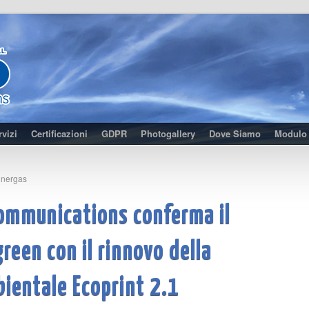
rvizi
Certificazioni
GDPR
Photogallery
Dove Siamo
Modulo 
Sinergas
Communications conferma il
reen con il rinnovo della
bientale Ecoprint 2.1