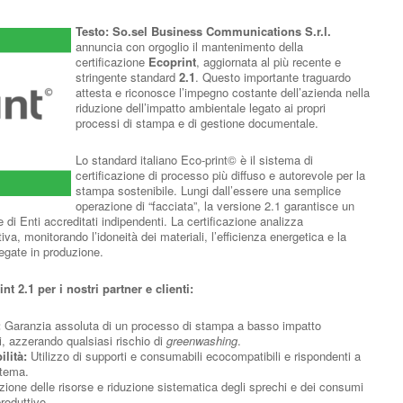
Testo:
So.sel Business Communications S.r.l.
annuncia con orgoglio il mantenimento della
certificazione
Ecoprint
, aggiornata al più recente e
stringente standard
2.1
. Questo importante traguardo
attesta e riconosce l’impegno costante dell’azienda nella
riduzione dell’impatto ambientale legato ai propri
processi di stampa e di gestione documentale.
Lo standard italiano Eco-print© è il sistema di
certificazione di processo più diffuso e autorevole per la
stampa sostenibile. Lungi dall’essere una semplice
operazione di “facciata”, la versione 2.1 garantisce un
e di Enti accreditati indipendenti. La certificazione analizza
tiva, monitorando l’idoneità dei materiali, l’efficienza energetica e la
egate in produzione.
nt 2.1 per i nostri partner e clienti:
:
Garanzia assoluta di un processo di stampa a basso impatto
i, azzerando qualsiasi rischio di
greenwashing
.
ilità:
Utilizzo di supporti e consumabili ecocompatibili e rispondenti a
stema.
ione delle risorse e riduzione sistematica degli sprechi e dei consumi
produttivo.