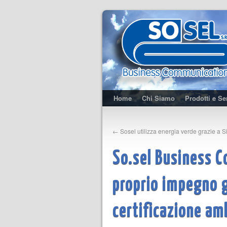
Home
Chi Siamo
Prodotti e Se
←
Sosel utilizza energia verde grazie a 
So.sel Business 
proprio impegno g
certificazione am