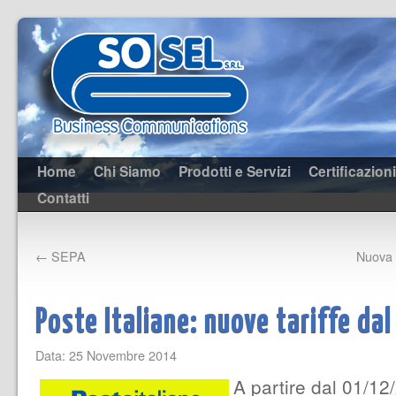
Home
Chi Siamo
Prodotti e Servizi
Certificazioni
Contatti
←
SEPA
Nuova 
Poste Italiane: nuove tariffe da
Data: 25 Novembre 2014
A partire dal 01/12/