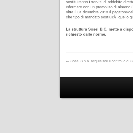
sostituiranno i servizi di addebito dirett
informare con un preavviso di almeno 30
oltre il 31 dicembre 2013 il pagatore/de
che tipo di mandato sostiuirÃ quello gi
La struttura Sosel B.C. mette a dispo
richiesto dalle norme.
←
Sosel S.p.A. acquisisce il controllo di 