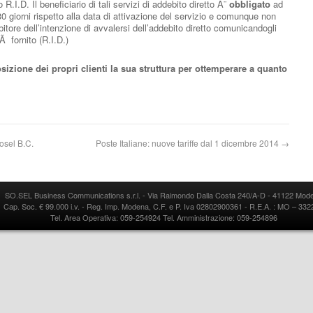
o R.I.D. Il beneficiario di tali servizi di addebito diretto Ã¨
obbligato
ad
 giorni rispetto alla data di attivazione del servizio e comunque non
bitore dell’intenzione di avvalersi dell’addebito diretto comunicandogli
Ã fornito (R.I.D.)
sizione dei propri clienti la sua struttura per ottemperare a quanto
Sosel B.C.
Poste Italiane: nuove tariffe dal 1 dicembre 2014
→
SO.SEL Business Communications s.r.l. - Via Raimondo Dalla Costa 240/A-D - 41122 Mod
Cap. Soc. € 99.000 i.v. - Reg. Imp. Modena, C.F. e P. Iva 02802900361 - R.E.A. : MO – 33
Tel. Area Operativa: 059-254924 Tel. Amministrazione: 059-254896